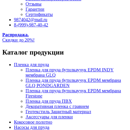
Отзывы
Гарантии
Сертификаты
9874042@mail.ru
8-(999)-987-40-42
Распродажа.
Скидки до 20%!
Каталог продукции
Пленка для пруда
Пленка для пруда бутилкаучук EPDM INDY
мембрана GLQ
Пленка для пруда бутилкаучук EPDM мембрана
GLQ PONDGARDEN
Пленка для пруда бутилкаучук EPDM мембрана
Firestone
Пленка для пруда ПВХ
Декоративная пленка с гравием
Геотекстиль Защитный материал
Аксессуары для пленки
Кокосовое полотно
Насосы для пруда