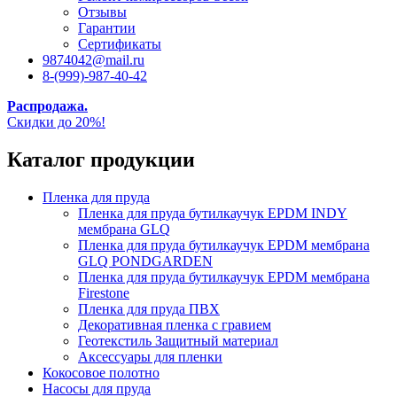
Отзывы
Гарантии
Сертификаты
9874042@mail.ru
8-(999)-987-40-42
Распродажа.
Скидки до 20%!
Каталог продукции
Пленка для пруда
Пленка для пруда бутилкаучук EPDM INDY
мембрана GLQ
Пленка для пруда бутилкаучук EPDM мембрана
GLQ PONDGARDEN
Пленка для пруда бутилкаучук EPDM мембрана
Firestone
Пленка для пруда ПВХ
Декоративная пленка с гравием
Геотекстиль Защитный материал
Аксессуары для пленки
Кокосовое полотно
Насосы для пруда