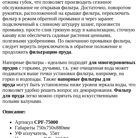
отжима губок, что позволяет производить сезонное
обслуживание не открывая фильтра. Достаточно, поворотом
рукоятки, расположенной на крышке фильтра, переключить
фильтр в режим обратной промывки и через заранее
подключенный к сливному штуцеру шланг, произвести
промывку, просто слив грязную воду в канализацию, сточную
канаву или обеспечить садовые растения ценными,
полезными удобрениями. По окончанию промывки фильтра,
следует вернуть переключатель в обратное положение и
продолжить
фильтрацию пруда
.
Напорные фильтры - идеально подходят
для многоуровневых
прудов
с горками, ручьями, т.к. уже очищенная вода может
подаваться выше точки установки фильтра, например, на
горки и водопады. Также
напорные фильтры для
пруда
могут быть установлены ниже уровня зеркала воды, что
позволяет удобно решить вопрос их декорирования.
Фильтр
для пруда
легко можно спрятать под искусственными
полыми валунами.
Описание:
Артикул
CPF-75000
Габариты 750х750х880мм
УФ излучатель, 55вт