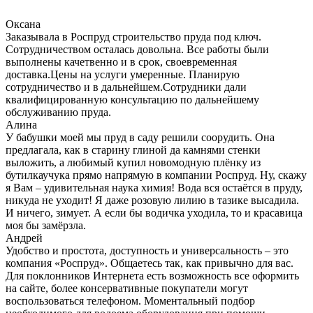
Оксана
Заказывала в Роспруд строительство пруда под ключ.
Сотрудничеством осталась довольна. Все работы были
выполнены качетвенно и в срок, своевременная
доставка.Цены на услуги умеренные. Планирую
сотрудничество и в дальнейшем.Сотрудники дали
квалифицированную консультацию по дальнейшему
обслуживанию пруда.
Алина
У бабушки моей мы пруд в саду решили соорудить. Она
предлагала, как в старину глиной да камнями стенки
выложить, а любимый купил новомодную плёнку из
бутилкаучука прямо напрямую в компании Роспруд. Ну, скажу
я Вам – удивительная наука химия! Вода вся остаётся в пруду,
никуда не уходит! Я даже розовую лилию в тазике высадила.
И ничего, зимует. А если бы водичка уходила, то и красавица
моя бы замёрзла.
Андрей
Удобство и простота, доступность и универсальность – это
компания «Роспруд». Общаетесь так, как привычно для вас.
Для поклонников Интернета есть возможность все оформить
на сайте, более консервативные покупатели могут
воспользоваться телефоном. Моментальный подбор