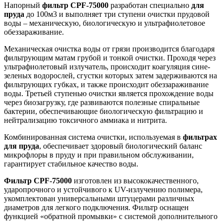
Напорный
фильтр CPF-75000
разработан специально
для
пруда
до 100м3 и выполняет три ступени очистки прудовой
воды – механическую, биологическую и ультрафиолетовое
обеззараживание.
Механическая очистка воды от грязи производится благодаря
фильтрующим матам грубой и тонкой очистки. Проходя через
ультрафиолетовый излучатель, происходит коагуляция сине-
зеленых водорослей, сгустки которых затем задерживаются на
фильтрующих губках, и также происходит обеззараживание
воды. Третьей ступенью очистки является прохождение воды
через биозагрузку, где развиваются полезные спиральные
бактерии, обеспечивающие биологическую фильтрацию и
нейтрализацию токсичного аммиака и нитрита.
Комбинированная система очистки, используемая в
фильтрах
для пруда
, обеспечивает здоровый биологический баланс
микрофлоры в пруду и при правильном обслуживании,
гарантирует стабильное качество воды.
Фильтр CPF-75000
изготовлен из высококачественного,
ударопрочного и устойчивого к UV-излучению полимера,
укомплектован универсальными штуцерами различных
диаметров для легкого подключения. Фильтр оснащен
функцией «обратной промывки» с системой дополнительного