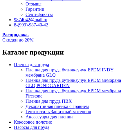
Отзывы
Гарантии
Сертификаты
9874042@mail.ru
8-(999)-987-40-42
Распродажа.
Скидки до 20%!
Каталог продукции
Пленка для пруда
Пленка для пруда бутилкаучук EPDM INDY
мембрана GLQ
Пленка для пруда бутилкаучук EPDM мембрана
GLQ PONDGARDEN
Пленка для пруда бутилкаучук EPDM мембрана
Firestone
Пленка для пруда ПВХ
Декоративная пленка с гравием
Геотекстиль Защитный материал
Аксессуары для пленки
Кокосовое полотно
Насосы для пруда