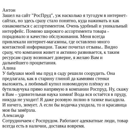
Антон
Зашел на сайт "РосПруд", уж насколько я тугодум в интернет-
сайтах, но здесь сразу стало понятно, куда нажимать и как
ознакомиться с ассортиментом. Очень удобный и уникальный
интерфейс. Помимо широкого ассортимента товара -
порадовало и качество обслуживания. Меня всегда
привлекали интернет-магазины, где оставлено много
контактной информации. Также почитал отзывы.. Видно
сразу, что компания живет и активно развивается, к таким
ресурсам сразу возникает доверие, я желаю Вам и
дальнейшего процветания.
Алина
У бабушки моей мы пруд в саду решили соорудить. Она
предлагала, как в старину глиной да камнями стенки
выложить, а любимый купил новомодную плёнку из
бутилкаучука прямо напрямую в компании Роспруд. Ну, скажу
я Вам – удивительная наука химия! Вода вся остаётся в пруду,
никуда не уходит! Я даже розовую лилию в тазике высадила.
И ничего, зимует. А если бы водичка уходила, то и красавица
моя бы замёрзла.
Александр
Сотрудничаем с Роспрудом. Работают адекватные люди, товар
всегда есть в наличии, доставка вовремя.