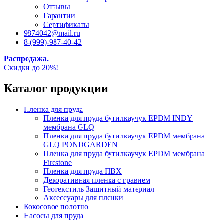
Отзывы
Гарантии
Сертификаты
9874042@mail.ru
8-(999)-987-40-42
Распродажа.
Скидки до 20%!
Каталог продукции
Пленка для пруда
Пленка для пруда бутилкаучук EPDM INDY
мембрана GLQ
Пленка для пруда бутилкаучук EPDM мембрана
GLQ PONDGARDEN
Пленка для пруда бутилкаучук EPDM мембрана
Firestone
Пленка для пруда ПВХ
Декоративная пленка с гравием
Геотекстиль Защитный материал
Аксессуары для пленки
Кокосовое полотно
Насосы для пруда