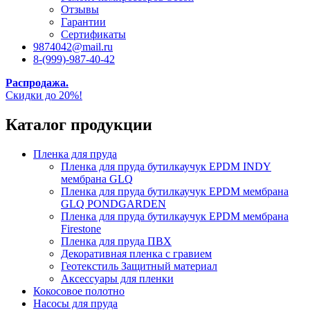
Отзывы
Гарантии
Сертификаты
9874042@mail.ru
8-(999)-987-40-42
Распродажа.
Скидки до 20%!
Каталог продукции
Пленка для пруда
Пленка для пруда бутилкаучук EPDM INDY
мембрана GLQ
Пленка для пруда бутилкаучук EPDM мембрана
GLQ PONDGARDEN
Пленка для пруда бутилкаучук EPDM мембрана
Firestone
Пленка для пруда ПВХ
Декоративная пленка с гравием
Геотекстиль Защитный материал
Аксессуары для пленки
Кокосовое полотно
Насосы для пруда