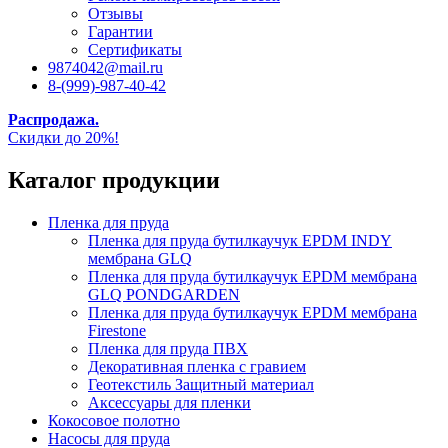
Отзывы
Гарантии
Сертификаты
9874042@mail.ru
8-(999)-987-40-42
Распродажа.
Скидки до 20%!
Каталог продукции
Пленка для пруда
Пленка для пруда бутилкаучук EPDM INDY
мембрана GLQ
Пленка для пруда бутилкаучук EPDM мембрана
GLQ PONDGARDEN
Пленка для пруда бутилкаучук EPDM мембрана
Firestone
Пленка для пруда ПВХ
Декоративная пленка с гравием
Геотекстиль Защитный материал
Аксессуары для пленки
Кокосовое полотно
Насосы для пруда