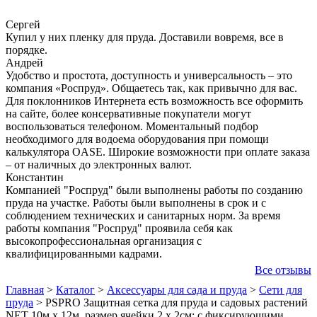
Сергей
Купил у них пленку для пруда. Доставили вовремя, все в
порядке.
Андрей
Удобство и простота, доступность и универсальность – это
компания «Роспруд». Общаетесь так, как привычно для вас.
Для поклонников Интернета есть возможность все оформить
на сайте, более консервативные покупатели могут
воспользоваться телефоном. Моментальный подбор
необходимого для водоема оборудования при помощи
калькулятора OASE. Широкие возможности при оплате заказа
– от наличных до электронных валют.
Константин
Компанией "Роспруд" были выполнены работы по созданию
пруда на участке. Работы были выполнены в срок и с
соблюдением технических и санитарных норм. За время
работы компания "Роспруд" проявила себя как
высокопрофессиональная организация с
квалифицированными кадрами.
Все отзывы
Главная
>
Каталог
>
Аксессуары для сада и пруда
>
Сети для
пруда
>
PSPRO Защитная сетка для пруда и садовых растений
NET 10м х 12м, размер ячейки 2 х 2см; с фиксирующими