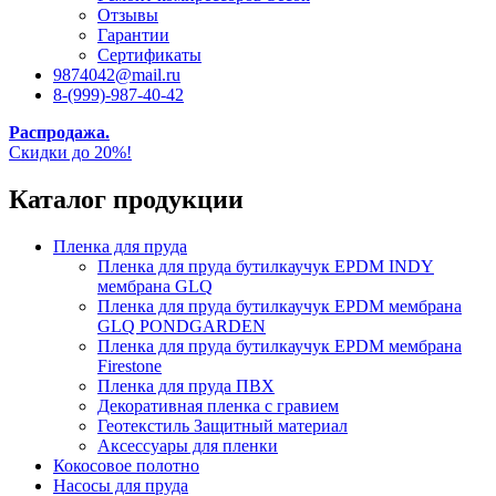
Отзывы
Гарантии
Сертификаты
9874042@mail.ru
8-(999)-987-40-42
Распродажа.
Скидки до 20%!
Каталог продукции
Пленка для пруда
Пленка для пруда бутилкаучук EPDM INDY
мембрана GLQ
Пленка для пруда бутилкаучук EPDM мембрана
GLQ PONDGARDEN
Пленка для пруда бутилкаучук EPDM мембрана
Firestone
Пленка для пруда ПВХ
Декоративная пленка с гравием
Геотекстиль Защитный материал
Аксессуары для пленки
Кокосовое полотно
Насосы для пруда