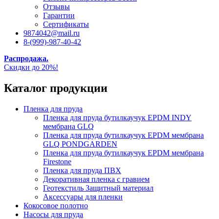
Отзывы
Гарантии
Сертификаты
9874042@mail.ru
8-(999)-987-40-42
Распродажа.
Скидки до 20%!
Каталог продукции
Пленка для пруда
Пленка для пруда бутилкаучук EPDM INDY
мембрана GLQ
Пленка для пруда бутилкаучук EPDM мембрана
GLQ PONDGARDEN
Пленка для пруда бутилкаучук EPDM мембрана
Firestone
Пленка для пруда ПВХ
Декоративная пленка с гравием
Геотекстиль Защитный материал
Аксессуары для пленки
Кокосовое полотно
Насосы для пруда