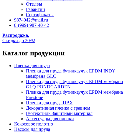
Отзывы
Гарантии
Сертификаты
9874042@mail.ru
8-(999)-987-40-42
Распродажа.
Скидки до 20%!
Каталог продукции
Пленка для пруда
Пленка для пруда бутилкаучук EPDM INDY
мембрана GLQ
Пленка для пруда бутилкаучук EPDM мембрана
GLQ PONDGARDEN
Пленка для пруда бутилкаучук EPDM мембрана
Firestone
Пленка для пруда ПВХ
Декоративная пленка с гравием
Геотекстиль Защитный материал
Аксессуары для пленки
Кокосовое полотно
Насосы для пруда