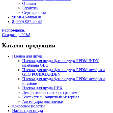
Отзывы
Гарантии
Сертификаты
9874042@mail.ru
8-(999)-987-40-42
Распродажа.
Скидки до 20%!
Каталог продукции
Пленка для пруда
Пленка для пруда бутилкаучук EPDM INDY
мембрана GLQ
Пленка для пруда бутилкаучук EPDM мембрана
GLQ PONDGARDEN
Пленка для пруда бутилкаучук EPDM мембрана
Firestone
Пленка для пруда ПВХ
Декоративная пленка с гравием
Геотекстиль Защитный материал
Аксессуары для пленки
Кокосовое полотно
Насосы для пруда