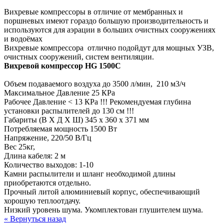
Вихревые компрессоры в отличие от мембранных и
поршневых имеют гораздо большую производительность и
используются для аэрации в больших очистных сооружениях
и водоёмах
Вихревые компрессора отлично подойдут для мощных УЗВ,
очистных сооружений, систем вентиляции.
Вихревой компрессор HG 1500C
Объем подаваемого воздуха до 3500 л/мин, 210 м3/ч
Максимальное Давление 25 КPa
Рабочее Давление < 13 КРа !!! Рекомендуемая глубина
установки распылителей до 130 см !!!
Габариты (В Х Д Х Ш) 345 х 360 х 371 мм
Потребляемая мощность 1500 Вт
Напряжение, 220/50 В/Гц
Вес 25кг,
Длина кабеля: 2 м
Количество выходов: 1-10
Камни распылители и шланг необходимой длины
приобретаются отдельно.
Прочный литой алюминиевый корпус, обеспечивающий
хорошую теплоотдачу.
Низкий уровень шума. Укомплектован глушителем шума.
« Вернуться назад