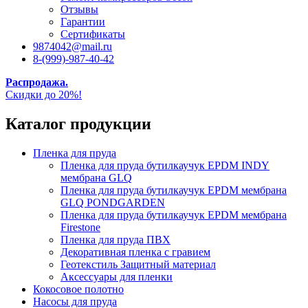
Отзывы
Гарантии
Сертификаты
9874042@mail.ru
8-(999)-987-40-42
Распродажа.
Скидки до 20%!
Каталог продукции
Пленка для пруда
Пленка для пруда бутилкаучук EPDM INDY
мембрана GLQ
Пленка для пруда бутилкаучук EPDM мембрана
GLQ PONDGARDEN
Пленка для пруда бутилкаучук EPDM мембрана
Firestone
Пленка для пруда ПВХ
Декоративная пленка с гравием
Геотекстиль Защитный материал
Аксессуары для пленки
Кокосовое полотно
Насосы для пруда