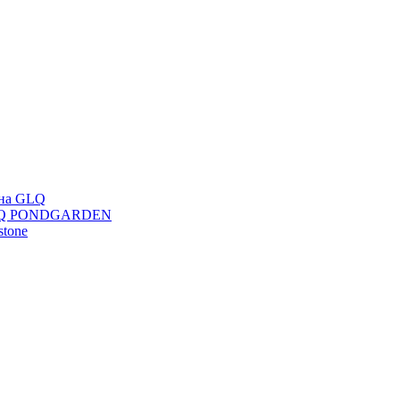
ана GLQ
 GLQ PONDGARDEN
stone