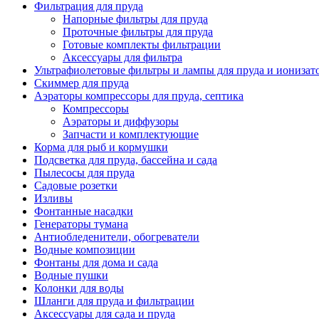
Фильтрация для пруда
Напорные фильтры для пруда
Проточные фильтры для пруда
Готовые комплекты фильтрации
Аксессуары для фильтра
Ультрафиолетовые фильтры и лампы для пруда и ионизат
Скиммер для пруда
Аэраторы компрессоры для пруда, септика
Компрессоры
Аэраторы и диффузоры
Запчасти и комплектующие
Корма для рыб и кормушки
Подсветка для пруда, бассейна и сада
Пылесосы для пруда
Садовые розетки
Изливы
Фонтанные насадки
Генераторы тумана
Антиобледенители, обогреватели
Водные композиции
Фонтаны для дома и сада
Водные пушки
Колонки для воды
Шланги для пруда и фильтрации
Аксессуары для сада и пруда