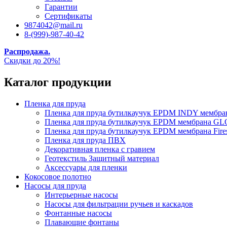
Гарантии
Сертификаты
9874042@mail.ru
8-(999)-987-40-42
Распродажа.
Скидки до 20%!
Каталог продукции
Пленка для пруда
Пленка для пруда бутилкаучук EPDM INDY мембр
Пленка для пруда бутилкаучук EPDM мембрана
Пленка для пруда бутилкаучук EPDM мембрана Fire
Пленка для пруда ПВХ
Декоративная пленка с гравием
Геотекстиль Защитный материал
Аксессуары для пленки
Кокосовое полотно
Насосы для пруда
Интерьерные насосы
Насосы для фильтрации ручьев и каскадов
Фонтанные насосы
Плавающие фонтаны