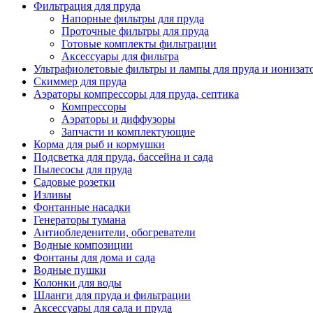
Фильтрация для пруда
Напорные фильтры для пруда
Проточные фильтры для пруда
Готовые комплекты фильтрации
Аксессуары для фильтра
Ультрафиолетовые фильтры и лампы для пруда и ионизат
Скиммер для пруда
Аэраторы компрессоры для пруда, септика
Компрессоры
Аэраторы и диффузоры
Запчасти и комплектующие
Корма для рыб и кормушки
Подсветка для пруда, бассейна и сада
Пылесосы для пруда
Садовые розетки
Изливы
Фонтанные насадки
Генераторы тумана
Антиобледенители, обогреватели
Водные композиции
Фонтаны для дома и сада
Водные пушки
Колонки для воды
Шланги для пруда и фильтрации
Аксессуары для сада и пруда