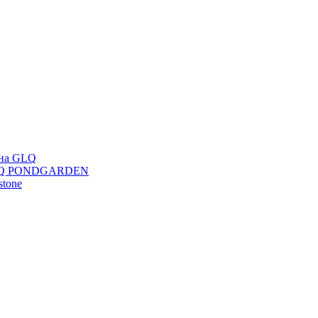
ана GLQ
 GLQ PONDGARDEN
stone