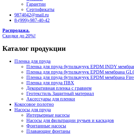
Гарантии
Сертификаты
9874042@mail.ru
8-(999)-987-40-42
Распродажа.
Скидки до 20%!
Каталог продукции
Пленка для пруда
Пленка для пруда бутилкаучук EPDM INDY мембр
Пленка для пруда бутилкаучук EPDM мембрана
Пленка для пруда бутилкаучук EPDM мембрана Fire
Пленка для пруда ПВХ
Декоративная пленка с гравием
Геотекстиль Защитный материал
Аксессуары для пленки
Кокосовое полотно
Насосы для пруда
Интерьерные насосы
Насосы для фильтрации ручьев и каскадов
Фонтанные насосы
Плавающие фонтаны