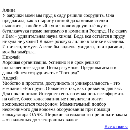
Алина
У бабушки моей мы пруд в саду решили соорудить. Она
предлагала, как в старину глиной да камнями стенки
выложить, а любимый купил новомодную плёнку из
бутилкаучука прямо напрямую в компании Роспруд. Ну, скажу
я Вам – удивительная наука химия! Вода вся остаётся в пруду,
никуда не уходит! Я даже розовую лилию в тазике высадила.
И ничего, зимует. А если бы водичка уходила, то и красавица
моя бы замёрзла.
Николай
Хорошая организация. Успешно и в срок решают
поставленные задачи. Цены разумные. Предполагаем и в
дальнейшем сотрудничать с "Роспруд"
Андрей
Удобство и простота, доступность и универсальность – это
компания «Роспруд». Общаетесь так, как привычно для вас.
Для поклонников Интернета есть возможность все оформить
на сайте, более консервативные покупатели могут
воспользоваться телефоном. Моментальный подбор
необходимого для водоема оборудования при помощи
калькулятора OASE. Широкие возможности при оплате заказа
– от наличных до электронных валют.
Все отзывы