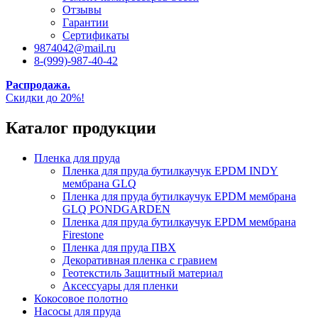
Отзывы
Гарантии
Сертификаты
9874042@mail.ru
8-(999)-987-40-42
Распродажа.
Скидки до 20%!
Каталог продукции
Пленка для пруда
Пленка для пруда бутилкаучук EPDM INDY
мембрана GLQ
Пленка для пруда бутилкаучук EPDM мембрана
GLQ PONDGARDEN
Пленка для пруда бутилкаучук EPDM мембрана
Firestone
Пленка для пруда ПВХ
Декоративная пленка с гравием
Геотекстиль Защитный материал
Аксессуары для пленки
Кокосовое полотно
Насосы для пруда