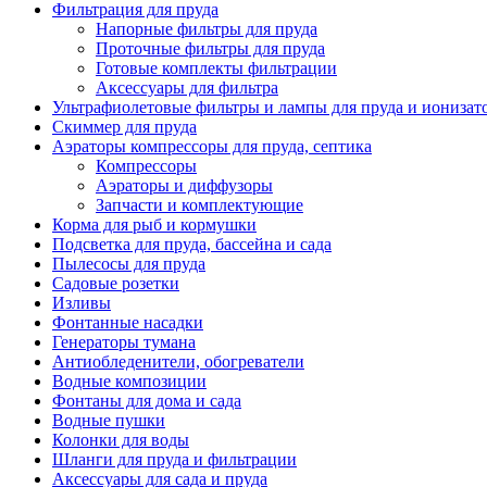
Фильтрация для пруда
Напорные фильтры для пруда
Проточные фильтры для пруда
Готовые комплекты фильтрации
Аксессуары для фильтра
Ультрафиолетовые фильтры и лампы для пруда и ионизат
Скиммер для пруда
Аэраторы компрессоры для пруда, септика
Компрессоры
Аэраторы и диффузоры
Запчасти и комплектующие
Корма для рыб и кормушки
Подсветка для пруда, бассейна и сада
Пылесосы для пруда
Садовые розетки
Изливы
Фонтанные насадки
Генераторы тумана
Антиобледенители, обогреватели
Водные композиции
Фонтаны для дома и сада
Водные пушки
Колонки для воды
Шланги для пруда и фильтрации
Аксессуары для сада и пруда