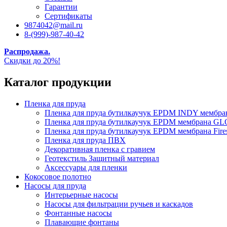
Гарантии
Сертификаты
9874042@mail.ru
8-(999)-987-40-42
Распродажа.
Скидки до 20%!
Каталог продукции
Пленка для пруда
Пленка для пруда бутилкаучук EPDM INDY мембр
Пленка для пруда бутилкаучук EPDM мембрана
Пленка для пруда бутилкаучук EPDM мембрана Fire
Пленка для пруда ПВХ
Декоративная пленка с гравием
Геотекстиль Защитный материал
Аксессуары для пленки
Кокосовое полотно
Насосы для пруда
Интерьерные насосы
Насосы для фильтрации ручьев и каскадов
Фонтанные насосы
Плавающие фонтаны