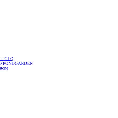
ана GLQ
 GLQ PONDGARDEN
stone