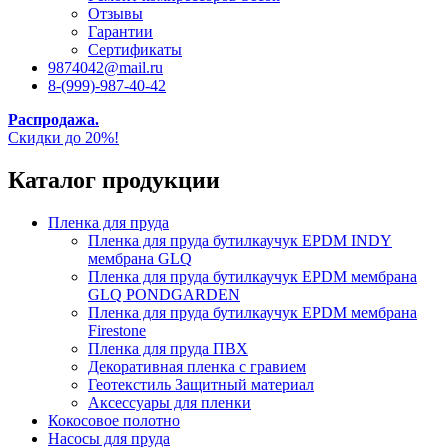
Отзывы
Гарантии
Сертификаты
9874042@mail.ru
8-(999)-987-40-42
Распродажа.
Скидки до 20%!
Каталог продукции
Пленка для пруда
Пленка для пруда бутилкаучук EPDM INDY
мембрана GLQ
Пленка для пруда бутилкаучук EPDM мембрана
GLQ PONDGARDEN
Пленка для пруда бутилкаучук EPDM мембрана
Firestone
Пленка для пруда ПВХ
Декоративная пленка с гравием
Геотекстиль Защитный материал
Аксессуары для пленки
Кокосовое полотно
Насосы для пруда