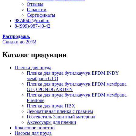
Отзывы
Гарантии
Сертификаты
9874042@mail.ru
8-(999)-987-40-42
Распродажа.
Скидки до 20%!
Каталог продукции
Пленка для пруда
Пленка для пруда бутилкаучук EPDM INDY
мембрана GLQ
Пленка для пруда бутилкаучук EPDM мембрана
GLQ PONDGARDEN
Пленка для пруда бутилкаучук EPDM мембрана
Firestone
Пленка для пруда ПВХ
Декоративная пленка с гравием
Геотекстиль Защитный материал
Аксессуары для пленки
Кокосовое полотно
Насосы для пруда